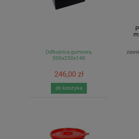
P
me
Odbojnica gumowa,
zawi
500x250x140
246,00 zł
do koszyka