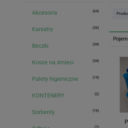
(64)
Akcesoria
Produc
(26)
Kanistry
Pojem
(34)
Beczki
(34)
Kosze na śmieci
(14)
Palety higieniczne
(2)
KONTENERY
(16)
Sorbenty
P
(7)