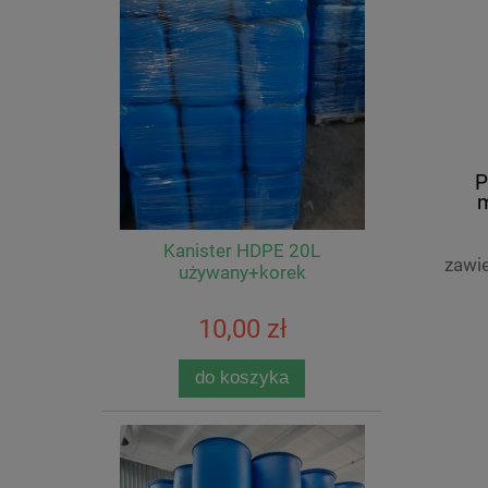
P
m
Kanister HDPE 20L
zawi
używany+korek
10,00 zł
do koszyka