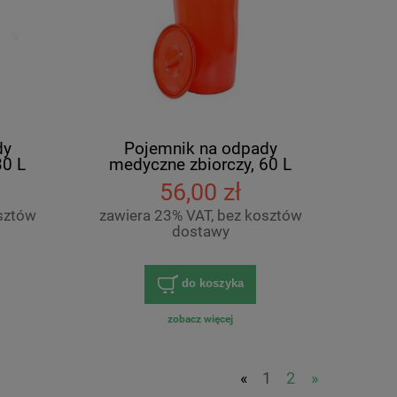
dy
Pojemnik na odpady
30 L
medyczne zbiorczy, 60 L
56,00 zł
sztów
zawiera 23% VAT, bez kosztów
dostawy
do koszyka
zobacz więcej
«
1
2
»