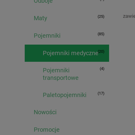
Odboje
zawi
(25)
Maty
(85)
Pojemniki
(20)
Pojemniki medyczne
(4)
Pojemniki
transportowe
(17)
Paletopojemniki
Nowości
Promocje