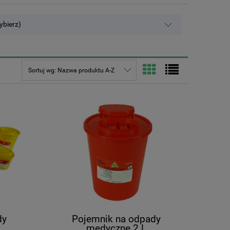
ybierz)
Sortuj wg:
Nazwa produktu A-Z
dy
Pojemnik na odpady
medyczne 2 L